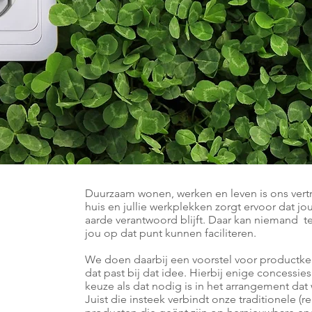
Duurzaam wonen, werken en leven is ons vert
huis en jullie werkplekken zorgt ervoor dat 
aarde verantwoord blijft. Daar kan niemand te
jou op dat punt kunnen faciliteren.
We doen daarbij een voorstel voor productke
dat past bij dat idee. Hierbij enige concessie
keuze als dat nodig is in het arrangement dat 
Juist die insteek verbindt onze traditionele (r