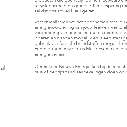
producten die geënt zijn op hernieuwbare ener
recyclebaarheid en grondstoffenbesparing mog
zal dat ons advies kleur geven.
Verder realiseren we dat door samen met jou
energievoorziening van jouw leef- en werkplek.
vergroening van binnen en buiten ruimte. Is v
vloeren en wanden mogelijk en is een stapsg
gebruik van fossiele brandstoffen mogelijk 
Energie kunnen we jou advies geven over ee
energie verhaal.
al
Ommekeer Nieuwe Energie kan bij de inricht
huis of bedrijfspand aanbevelingen doen op