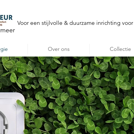
Voor een stijlvolle & duurzame inrichting voo
rmeer
gie
Over ons
Collectie