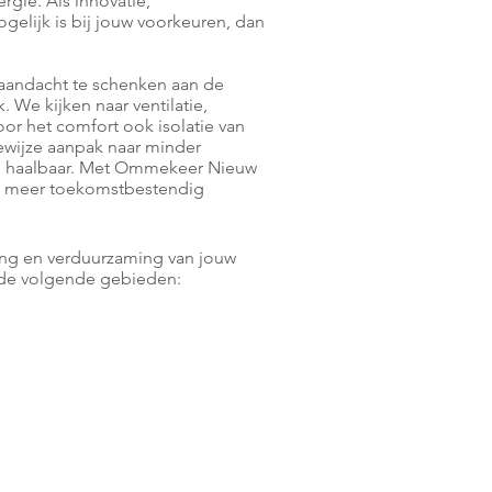
gie. Als innovatie,
elijk is bij jouw voorkeuren, dan
 aandacht te schenken aan de
 We kijken naar ventilatie,
oor het comfort ook isolatie van
ewijze aanpak naar minder
en haalbaar. Met Ommekeer Nieuw
n meer toekomstbestendig
ing en verduurzaming van jouw
 de volgende gebieden: