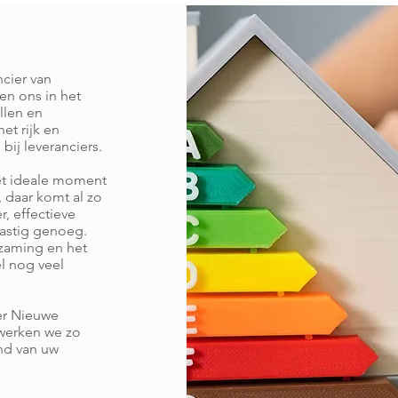
cier van
en ons in het
llen en
et rijk en
bij leveranciers.
het ideale moment
 daar komt al zo
, effectieve
 lastig genoeg.
zaming en het
l nog veel
er Nieuwe
werken we zo
and van uw